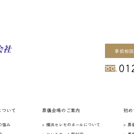
事前相談
01
について
葬儀会場のご案内
初め
の強み
> 横浜セレモのホールについて
> 
介
> セレモホール新杉田
> 事