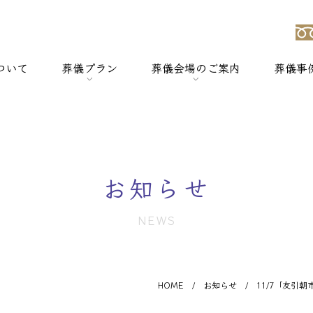
ついて
葬儀プラン
葬儀会場のご案内
葬儀事
強み
> 一般葬
> 横浜セレモのホールについて
> 家族葬
> セレモホール新杉田
お知らせ
> 社葬
> セレモホール富岡
NEWS
> 火葬式
> セレモホール金沢文庫
> オプションメニュー
> セレモホール上郷
HOME
/
お知らせ
/
11/7「友引