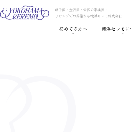
磯子区・金沢区・栄区の家族葬・
リビングでの葬儀なら横浜セレモ株式会社
初めての方へ
横浜セレモに
> 葬儀の基礎知識
> 横浜セレモの
> 事前相談
> スタッフ紹介
> セレモ倶楽部
> 会社概要
> 葬儀保険
> CSR
> 葬儀ローン
> 採用情報