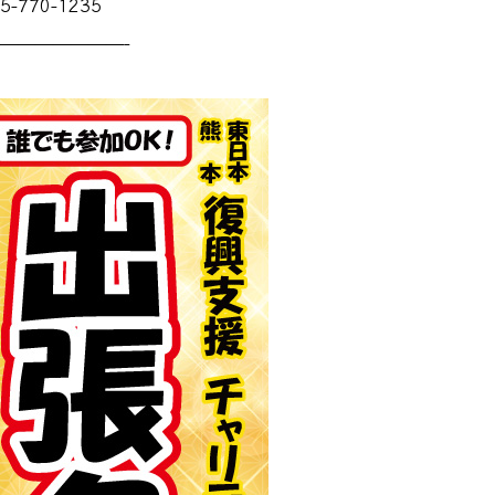
770-1235
———————-