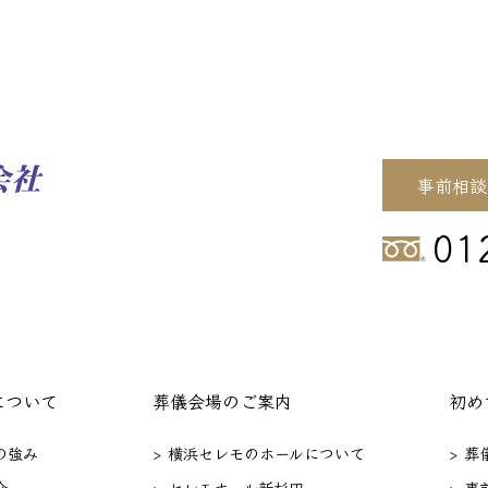
事前相談
01
について
葬儀会場のご案内
初め
の強み
> 横浜セレモのホールについて
> 
介
> セレモホール新杉田
> 事