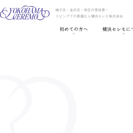
磯子区・金沢区・栄区の家族葬・
リビングでの葬儀なら横浜セレモ株式会社
初めての方へ
横浜セレモに
> 葬儀の基礎知識
> 横浜セレモの
> 事前相談
> スタッフ紹介
> セレモ倶楽部
> 会社概要
> 葬儀保険
> CSR
> 葬儀ローン
> 採用情報