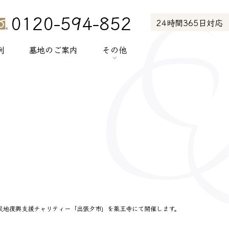
0120-594-852
24時間365日対応
例
墓地のご案内
その他
> お知らせ
> お客様の声
> メディア紹介
> プライバシーポリシー
> サイトポリシー
災地復興支援チャリティー「出張夕市」を薬王寺にて開催します。