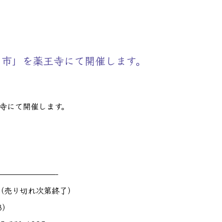
病院様へ
> その他会場
夕市」を薬王寺にて開催します。
寺にて開催します。
———————-
～（売り切れ次第終了）
3）