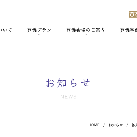
ついて
葬儀プラン
葬儀会場のご案内
葬儀事
強み
> 一般葬
> 横浜セレモのホールについて
> 家族葬
> セレモホール新杉田
お知らせ
> 社葬
> セレモホール富岡
NEWS
> 火葬式
> セレモホール金沢文庫
> オプションメニュー
> セレモホール上郷
HOME
/
お知らせ
/
被