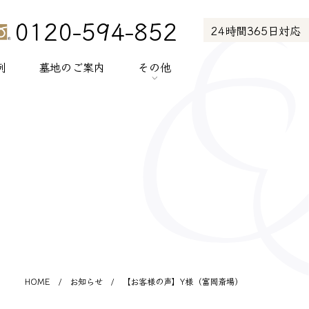
0120-594-852
24時間365日対応
例
墓地のご案内
その他
> お知らせ
> お客様の声
> メディア紹介
> プライバシーポリシー
> サイトポリシー
HOME
/
お知らせ
/
【お客様の声】Y様（富岡斎場）