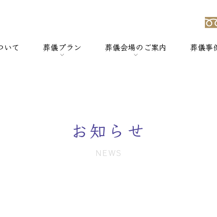
ついて
葬儀プラン
葬儀会場のご案内
葬儀事
強み
> 一般葬
> 横浜セレモのホールについて
> 家族葬
> セレモホール新杉田
お知らせ
> 社葬
> セレモホール富岡
NEWS
> 火葬式
> セレモホール金沢文庫
> オプションメニュー
> セレモホール上郷