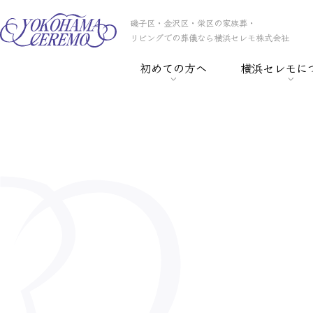
磯子区・金沢区・栄区の家族葬・
リビングでの葬儀なら横浜セレモ株式会社
初めての方へ
横浜セレモに
> 葬儀の基礎知識
> 横浜セレモの
> 事前相談
> スタッフ紹介
> セレモ倶楽部
> 会社概要
> 葬儀保険
> CSR
> 葬儀ローン
> 採用情報