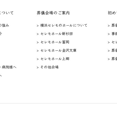
について
葬儀会場のご案内
初め
の強み
> 横浜セレモのホールについて
> 
介
> セレモホール新杉田
> 事
> セレモホール富岡
> 
> セレモホール金沢文庫
> 葬
> セレモホール上郷
> 葬
・病院様へ
> その他会場
へ