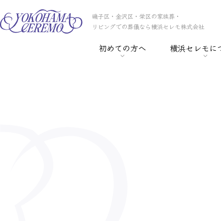
磯子区・金沢区・栄区の家族葬・
リビングでの葬儀なら横浜セレモ株式会社
初めての方へ
横浜セレモに
> 葬儀の基礎知識
> 横浜セレモの
> 事前相談
> スタッフ紹介
> セレモ倶楽部
> 会社概要
> 葬儀保険
> CSR
> 葬儀ローン
> 採用情報