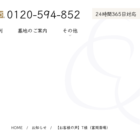
0120-594-852
24時間365日対応
例
墓地のご案内
その他
> お知らせ
> お客様の声
> メディア紹介
> プライバシーポリシー
> サイトポリシー
HOME
/
お知らせ
/
【お客様の声】T様（富岡斎場）