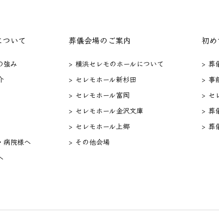
について
葬儀会場のご案内
初め
の強み
> 横浜セレモのホールについて
> 
介
> セレモホール新杉田
> 事
> セレモホール富岡
> 
> セレモホール金沢文庫
> 葬
> セレモホール上郷
> 葬
・病院様へ
> その他会場
へ