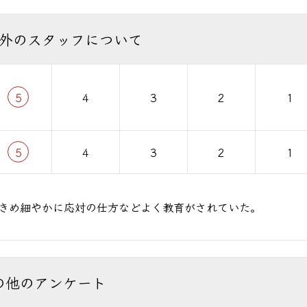
外のスタッフについて
5
4
3
2
1
5
4
3
2
1
きめ細やかに応対の仕方などよく教育がされていた。
の他のアンケート