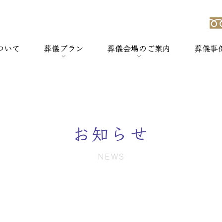
ついて
葬儀プラン
葬儀会場のご案内
葬儀事
強み
> 一般葬
> 横浜セレモのホールについて
> 家族葬
> セレモホール新杉田
お知らせ
> 社葬
> セレモホール富岡
NEWS
> 火葬式
> セレモホール金沢文庫
> オプションメニュー
> セレモホール上郷