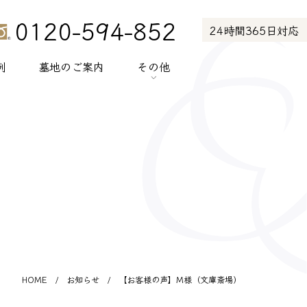
0120-594-852
24時間365日対応
例
墓地のご案内
その他
> お知らせ
> お客様の声
> メディア紹介
> プライバシーポリシー
> サイトポリシー
HOME
/
お知らせ
/
【お客様の声】M様（文庫斎場）