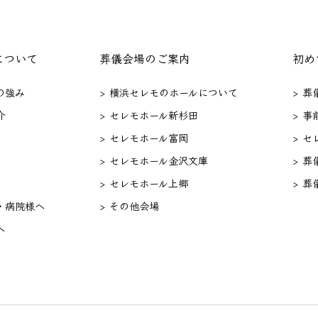
について
葬儀会場のご案内
初め
の強み
> 横浜セレモのホールについて
> 
介
> セレモホール新杉田
> 事
> セレモホール富岡
> 
> セレモホール金沢文庫
> 葬
> セレモホール上郷
> 葬
・病院様へ
> その他会場
へ