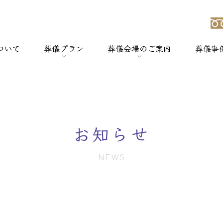
ついて
葬儀プラン
葬儀会場のご案内
葬儀事
強み
> 一般葬
> 横浜セレモのホールについて
> 家族葬
> セレモホール新杉田
お知らせ
> 社葬
> セレモホール富岡
NEWS
> 火葬式
> セレモホール金沢文庫
> オプションメニュー
> セレモホール上郷