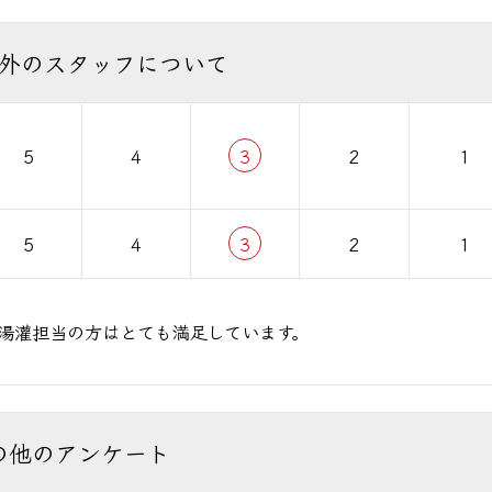
外のスタッフについて
5
4
3
2
1
5
4
3
2
1
湯灌担当の方はとても満足しています。
の他のアンケート