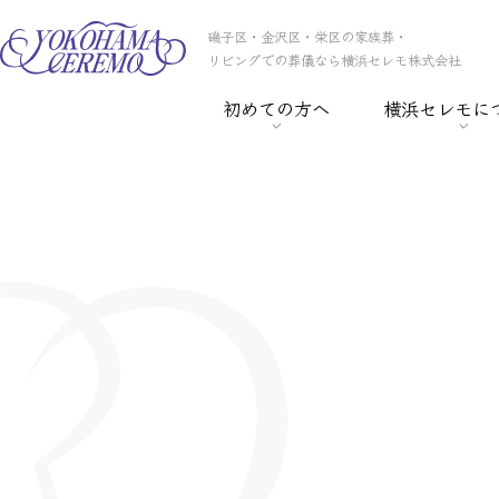
磯子区・金沢区・栄区の家族葬・
リビングでの葬儀なら横浜セレモ株式会社
初めての方へ
横浜セレモに
> 葬儀の基礎知識
> 横浜セレモの
> 事前相談
> スタッフ紹介
> セレモ倶楽部
> 会社概要
> 葬儀保険
> CSR
> 葬儀ローン
> 採用情報