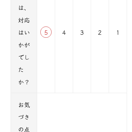
は、
対応
はい
5
4
3
2
1
かが
でし
た
か？
お気
づき
の点