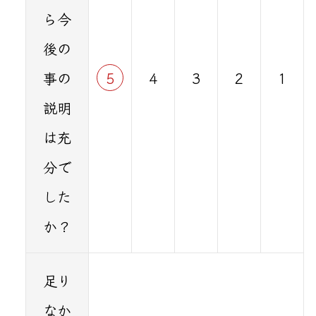
ら今
後の
事の
5
4
3
2
1
説明
は充
分で
した
か？
足り
なか