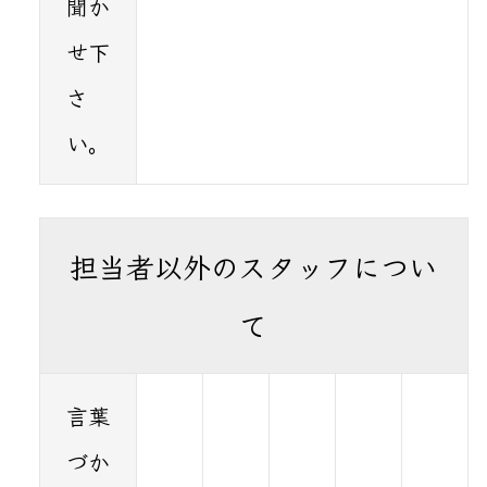
聞か
せ下
さ
い。
担当者以外のスタッフについ
て
言葉
づか