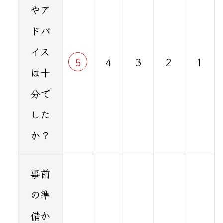
やア
ドバ
イス
5
4
3
2
1
は十
分で
した
か？
事前
の準
備か