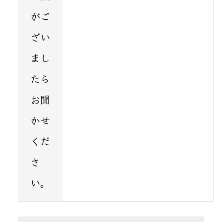
がご
ざい
まし
たら
お聞
かせ
くだ
さ
い。