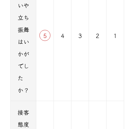
いや
立ち
振舞
5
4
3
2
1
はい
かが
でし
た
か？
接客
態度