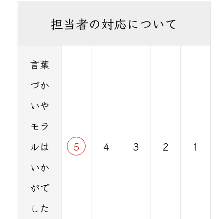
担当者の対応について
言葉
づか
いや
モラ
ルは
5
4
3
2
1
いか
がで
した