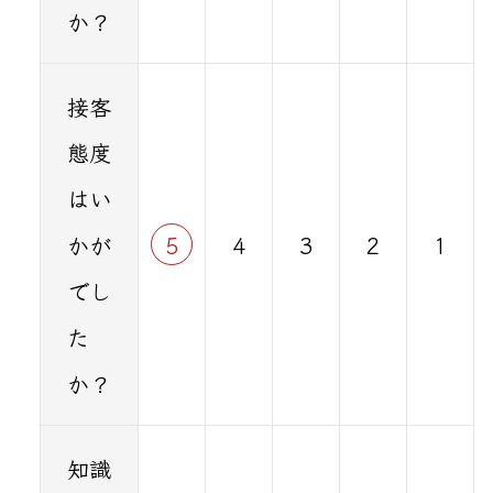
か？
接客
態度
はい
かが
5
4
3
2
1
でし
た
か？
知識