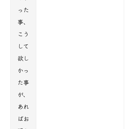
った
事、
こう
して
欲し
かっ
た事
が、
あれ
ばお