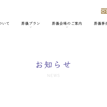
ついて
葬儀プラン
葬儀会場のご案内
葬儀事
強み
> 一般葬
> 横浜セレモのホールについて
> 家族葬
> セレモホール新杉田
お知らせ
> 社葬
> セレモホール富岡
NEWS
> 火葬式
> セレモホール金沢文庫
> オプションメニュー
> セレモホール上郷