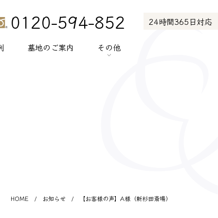
0120-594-852
24時間365日対応
例
墓地のご案内
その他
> お知らせ
> お客様の声
> メディア紹介
> プライバシーポリシー
> サイトポリシー
HOME
/
お知らせ
/
【お客様の声】A様（新杉田斎場）