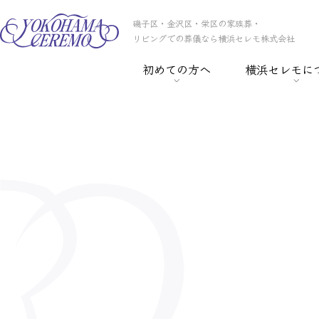
磯子区・金沢区・栄区の家族葬・
リビングでの葬儀なら横浜セレモ株式会社
初めての方へ
横浜セレモに
> 葬儀の基礎知識
> 横浜セレモの
> 事前相談
> スタッフ紹介
> セレモ倶楽部
> 会社概要
> 葬儀保険
> CSR
> 葬儀ローン
> 採用情報