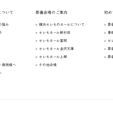
について
葬儀会場のご案内
初め
の強み
> 横浜セレモのホールについて
> 
介
> セレモホール新杉田
> 事
> セレモホール富岡
> 
> セレモホール金沢文庫
> 葬
> セレモホール上郷
> 葬
・病院様へ
> その他会場
へ