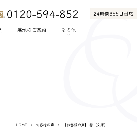
0120-594-852
24時間365日対応
例
墓地のご案内
その他
> お知らせ
> お客様の声
> メディア紹介
> プライバシーポリシー
> サイトポリシー
HOME
/
お客様の声
/
【お客様の声】I様（文庫）