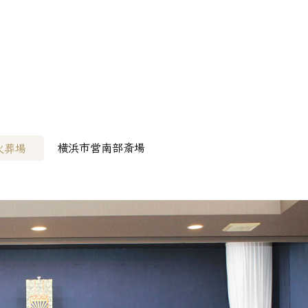
病院様へ
> その他会場
横浜市営南部斎場
火葬場