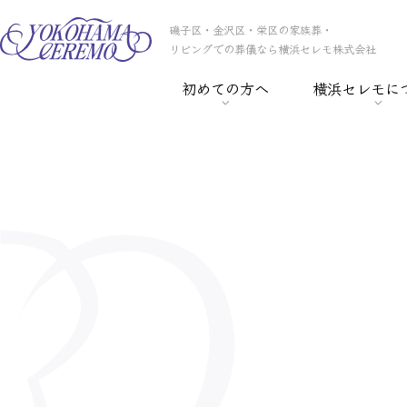
磯子区・金沢区・栄区の家族葬・
リビングでの葬儀なら横浜セレモ株式会社
初めての方へ
横浜セレモに
> 葬儀の基礎知識
> 横浜セレモの
> 事前相談
> スタッフ紹介
> セレモ倶楽部
> 会社概要
> 葬儀保険
> CSR
> 葬儀ローン
> 採用情報