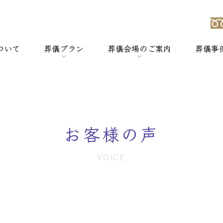
ついて
葬儀プラン
葬儀会場のご案内
葬儀事
強み
> 一般葬
> 横浜セレモのホールについて
> 家族葬
> セレモホール新杉田
お客様の声
> 社葬
> セレモホール富岡
VOICE
> 火葬式
> セレモホール金沢文庫
> オプションメニュー
> セレモホール上郷