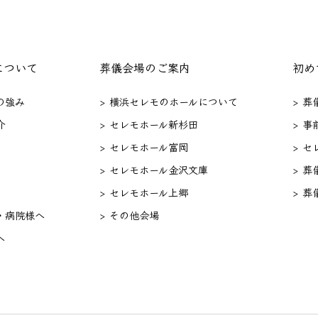
について
葬儀会場のご案内
初め
の強み
> 横浜セレモのホールについて
> 
介
> セレモホール新杉田
> 事
> セレモホール富岡
> 
> セレモホール金沢文庫
> 葬
> セレモホール上郷
> 葬
・病院様へ
> その他会場
へ