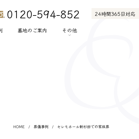
0120-594-852
24時間365日対応
例
墓地のご案内
その他
> お知らせ
> お客様の声
> メディア紹介
> プライバシーポリシー
> サイトポリシー
HOME
/
葬儀事例
/
セレモホール新杉田での家族葬