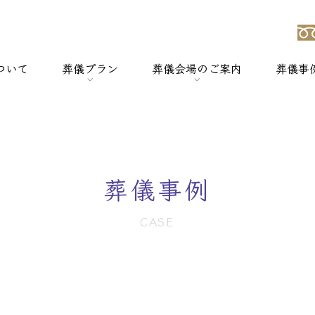
ついて
葬儀プラン
葬儀会場のご案内
葬儀事
強み
> 一般葬
> 横浜セレモのホールについて
> 家族葬
> セレモホール新杉田
葬儀事例
> 社葬
> セレモホール富岡
CASE
> 火葬式
> セレモホール金沢文庫
> オプションメニュー
> セレモホール上郷