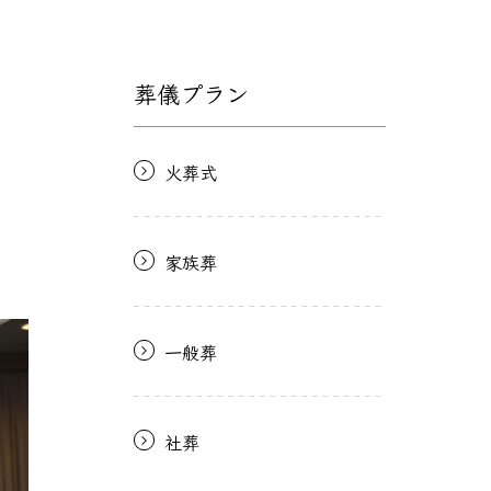
葬儀プラン
火葬式
家族葬
一般葬
社葬