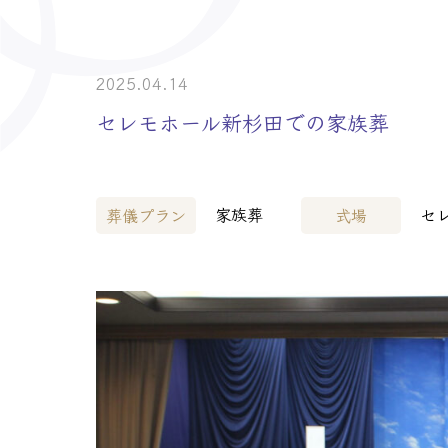
> 介護事業者・
> 士業の皆様へ
2025.04.14
セレモホール新杉田での家族葬
家族葬
セ
葬儀プラン
式場