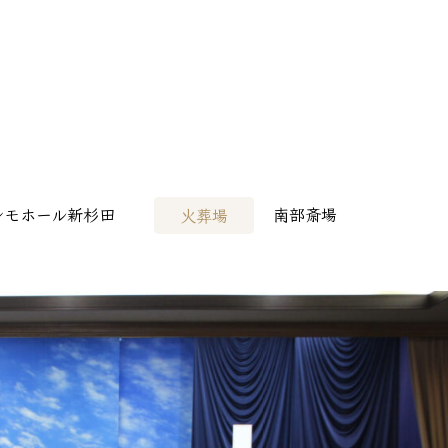
病院様へ
> その他会場
レモホール新杉田
南部斎場
火葬場