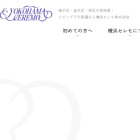
磯子区・金沢区・栄区の家族葬・
リビングでの葬儀なら横浜セレモ株式会社
初めての方へ
横浜セレモに
> 葬儀の基礎知識
> 横浜セレモの
> 事前相談
> スタッフ紹介
> セレモ倶楽部
> 会社概要
> 葬儀保険
> CSR
> 葬儀ローン
> 採用情報