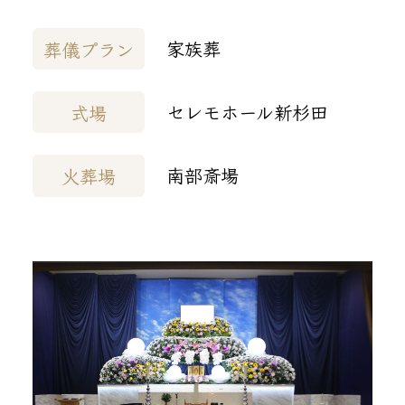
家族葬
葬儀プラン
セレモホール新杉田
式場
南部斎場
火葬場