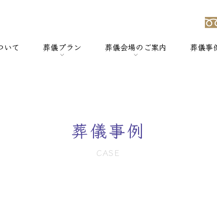
ついて
葬儀プラン
葬儀会場のご案内
葬儀事
強み
> 一般葬
> 横浜セレモのホールについて
> 家族葬
> セレモホール新杉田
葬儀事例
> 社葬
> セレモホール富岡
CASE
> 火葬式
> セレモホール金沢文庫
> オプションメニュー
> セレモホール上郷