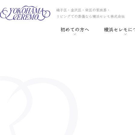
磯子区・金沢区・栄区の家族葬・
リビングでの葬儀なら横浜セレモ株式会社
初めての方へ
横浜セレモに
> 葬儀の基礎知識
> 横浜セレモの
> 事前相談
> スタッフ紹介
> セレモ倶楽部
> 会社概要
> 葬儀保険
> CSR
> 葬儀ローン
> 採用情報