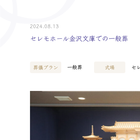
> 介護事業者・
> 士業の皆様へ
2024.08.13
セレモホール金沢文庫での一般葬
一般葬
セ
葬儀プラン
式場