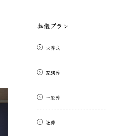
葬儀プラン
火葬式
家族葬
一般葬
社葬