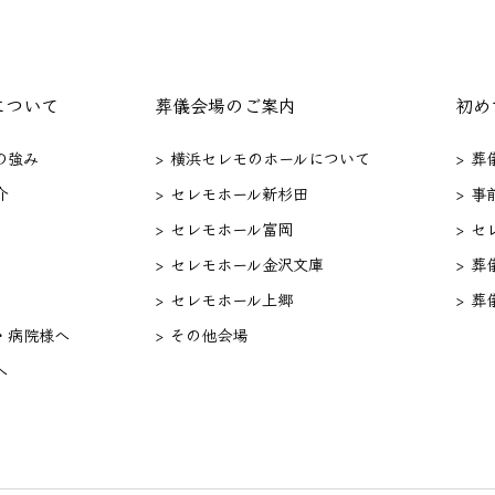
について
葬儀会場のご案内
初め
の強み
> 横浜セレモのホールについて
> 
介
> セレモホール新杉田
> 事
> セレモホール富岡
> 
> セレモホール金沢文庫
> 葬
> セレモホール上郷
> 葬
・病院様へ
> その他会場
へ