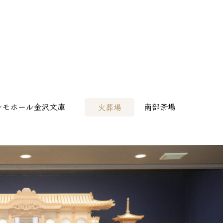
病院様へ
> その他会場
レモホール金沢文庫
南部斎場
火葬場