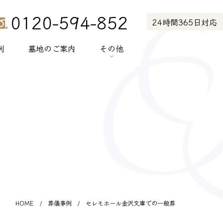
0120-594-852
24時間365日対応
例
墓地のご案内
その他
> お知らせ
> お客様の声
> メディア紹介
> プライバシーポリシー
> サイトポリシー
HOME
/
葬儀事例
/
セレモホール金沢文庫での一般葬