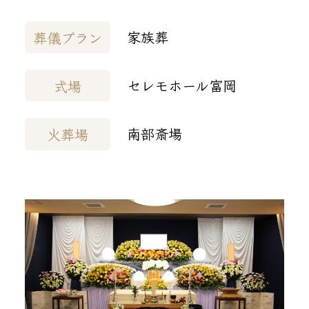
家族葬
葬儀プラン
セレモホール富岡
式場
南部斎場
火葬場