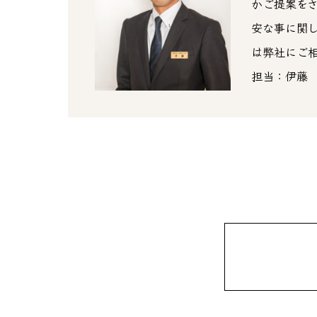
かご提案を
安な事に関
は弊社にご
担当：伊藤