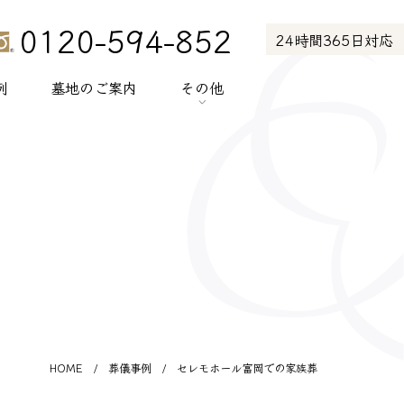
0120-594-852
24時間365日対応
例
墓地のご案内
その他
> お知らせ
> お客様の声
> メディア紹介
> プライバシーポリシー
> サイトポリシー
HOME
/
葬儀事例
/
セレモホール富岡での家族葬