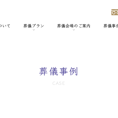
ついて
葬儀プラン
葬儀会場のご案内
葬儀事
強み
> 一般葬
> 横浜セレモのホールについて
> 家族葬
> セレモホール新杉田
葬儀事例
> 社葬
> セレモホール富岡
CASE
> 火葬式
> セレモホール金沢文庫
> オプションメニュー
> セレモホール上郷