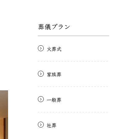
葬儀プラン
火葬式
家族葬
一般葬
社葬