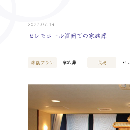
> 介護事業者・
> 士業の皆様へ
2022.07.14
セレモホール富岡での家族葬
家族葬
セ
葬儀プラン
式場