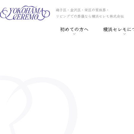
磯子区・金沢区・栄区の家族葬・
リビングでの葬儀なら横浜セレモ株式会社
初めての方へ
横浜セレモに
> 葬儀の基礎知識
> 横浜セレモの
> 事前相談
> スタッフ紹介
> セレモ倶楽部
> 会社概要
> 葬儀保険
> CSR
> 葬儀ローン
> 採用情報