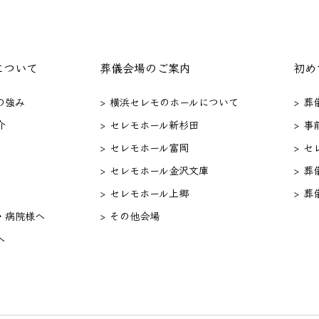
について
葬儀会場のご案内
初め
の強み
> 横浜セレモのホールについて
> 
介
> セレモホール新杉田
> 事
> セレモホール富岡
> 
> セレモホール金沢文庫
> 葬
> セレモホール上郷
> 葬
・病院様へ
> その他会場
へ