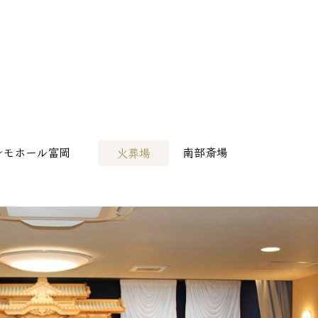
病院様へ
> その他会場
レモホール富岡
南部斎場
火葬場