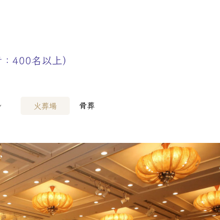
病院様へ
> その他会場
：400名以上）
ル
骨葬
火葬場