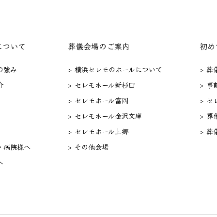
について
葬儀会場のご案内
初め
の強み
> 横浜セレモのホールについて
> 
介
> セレモホール新杉田
> 事
> セレモホール富岡
> 
> セレモホール金沢文庫
> 葬
> セレモホール上郷
> 葬
・病院様へ
> その他会場
へ