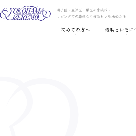
磯子区・金沢区・栄区の家族葬・
リビングでの葬儀なら横浜セレモ株式会社
初めての方へ
横浜セレモに
> 葬儀の基礎知識
> 横浜セレモの
> 事前相談
> スタッフ紹介
> セレモ倶楽部
> 会社概要
> 葬儀保険
> CSR
> 葬儀ローン
> 採用情報