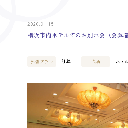
> 介護事業者・
> 士業の皆様へ
2020.01.15
横浜市内ホテルでのお別れ会（会葬者
社葬
ホテ
葬儀プラン
式場