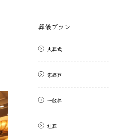
葬儀プラン
火葬式
家族葬
一般葬
社葬