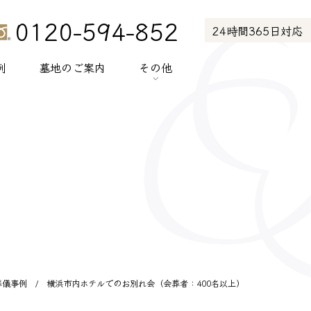
0120-594-852
24時間365日対応
例
墓地のご案内
その他
> お知らせ
> お客様の声
> メディア紹介
> プライバシーポリシー
> サイトポリシー
葬儀事例
/
横浜市内ホテルでのお別れ会（会葬者：400名以上）