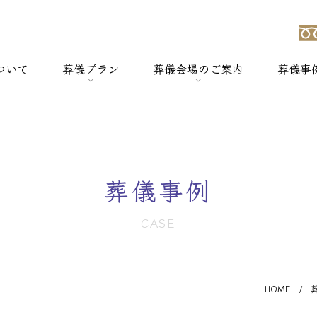
ついて
葬儀プラン
葬儀会場のご案内
葬儀事
強み
> 一般葬
> 横浜セレモのホールについて
> 家族葬
> セレモホール新杉田
葬儀事例
> 社葬
> セレモホール富岡
CASE
> 火葬式
> セレモホール金沢文庫
> オプションメニュー
> セレモホール上郷
HOME
/