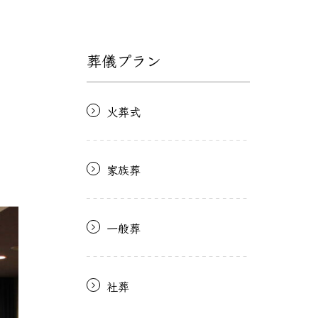
葬儀プラン
火葬式
家族葬
一般葬
社葬