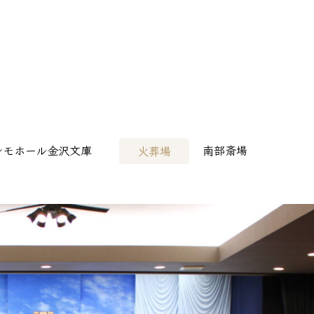
病院様へ
> その他会場
レモホール金沢文庫
南部斎場
火葬場