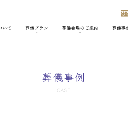
ついて
葬儀プラン
葬儀会場のご案内
葬儀事
強み
> 一般葬
> 横浜セレモのホールについて
> 家族葬
> セレモホール新杉田
葬儀事例
> 社葬
> セレモホール富岡
CASE
> 火葬式
> セレモホール金沢文庫
> オプションメニュー
> セレモホール上郷