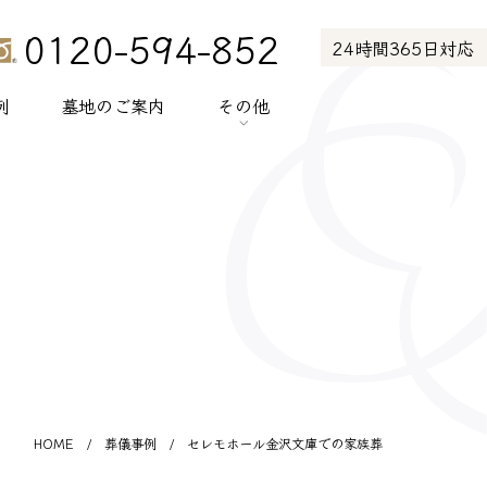
0120-594-852
24時間365日対応
例
墓地のご案内
その他
> お知らせ
> お客様の声
> メディア紹介
> プライバシーポリシー
> サイトポリシー
HOME
/
葬儀事例
/
セレモホール金沢文庫での家族葬