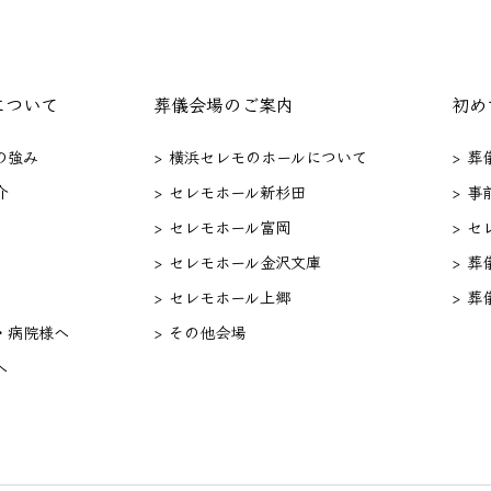
について
葬儀会場のご案内
初め
の強み
> 横浜セレモのホールについて
> 
介
> セレモホール新杉田
> 事
> セレモホール富岡
> 
> セレモホール金沢文庫
> 葬
> セレモホール上郷
> 葬
・病院様へ
> その他会場
へ