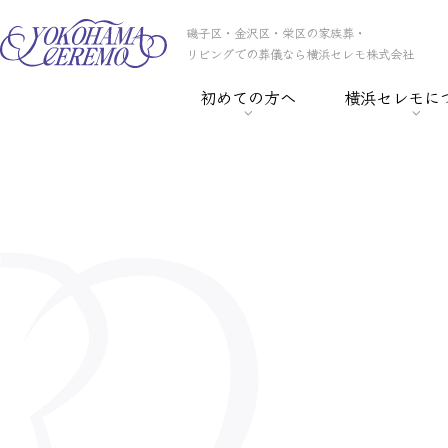
磯子区・金沢区・栄区の家族葬・
リビングでの葬儀なら横浜セレモ株式会社
初めての方へ
横浜セレモに
> 葬儀の基礎知識
> 横浜セレモの
> 事前相談
> スタッフ紹介
> セレモ倶楽部
> 会社概要
> 葬儀保険
> CSR
> 葬儀ローン
> 採用情報