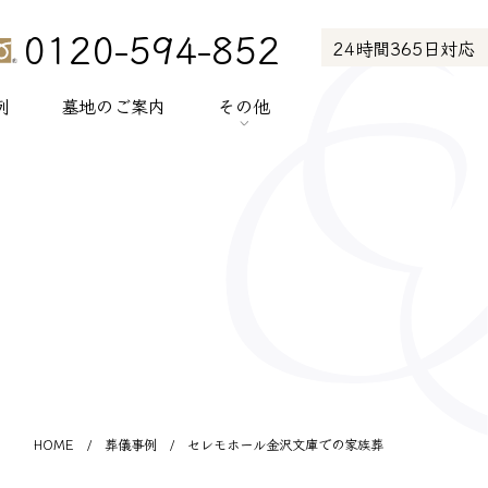
0120-594-852
24時間365日対応
例
墓地のご案内
その他
> お知らせ
> お客様の声
> メディア紹介
> プライバシーポリシー
> サイトポリシー
HOME
/
葬儀事例
/
セレモホール金沢文庫での家族葬