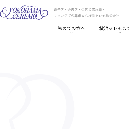
磯子区・金沢区・栄区の家族葬・
リビングでの葬儀なら横浜セレモ株式会社
初めての方へ
横浜セレモに
> 葬儀の基礎知識
> 横浜セレモの
> 事前相談
> スタッフ紹介
> セレモ倶楽部
> 会社概要
> 葬儀保険
> CSR
> 葬儀ローン
> 採用情報