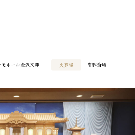
病院様へ
> その他会場
レモホール金沢文庫
南部斎場
火葬場