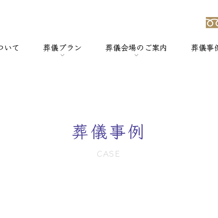
ついて
葬儀プラン
葬儀会場のご案内
葬儀事
強み
> 一般葬
> 横浜セレモのホールについて
> 家族葬
> セレモホール新杉田
葬儀事例
> 社葬
> セレモホール富岡
CASE
> 火葬式
> セレモホール金沢文庫
> オプションメニュー
> セレモホール上郷