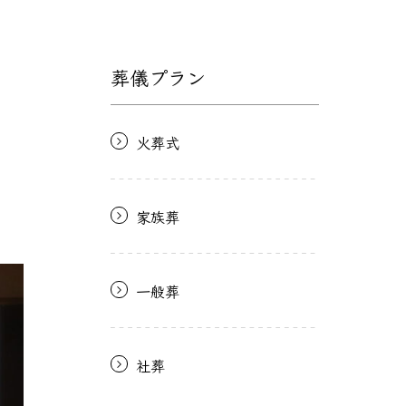
葬儀プラン
火葬式
家族葬
一般葬
社葬