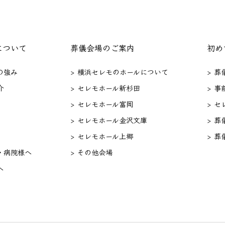
について
葬儀会場のご案内
初め
の強み
> 横浜セレモのホールについて
> 
介
> セレモホール新杉田
> 事
> セレモホール富岡
> 
> セレモホール金沢文庫
> 葬
> セレモホール上郷
> 葬
・病院様へ
> その他会場
へ