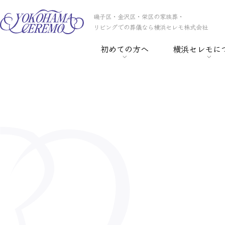
磯子区・金沢区・栄区の家族葬・
リビングでの葬儀なら横浜セレモ株式会社
初めての方へ
横浜セレモに
> 葬儀の基礎知識
> 横浜セレモの
> 事前相談
> スタッフ紹介
> セレモ倶楽部
> 会社概要
> 葬儀保険
> CSR
> 葬儀ローン
> 採用情報