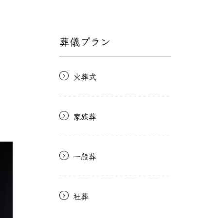
葬儀プラン
火葬式
家族葬
一般葬
社葬