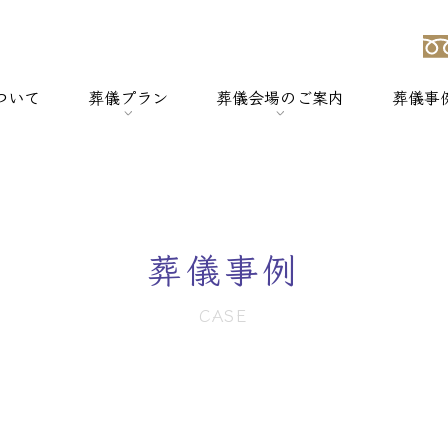
ついて
葬儀プラン
葬儀会場のご案内
葬儀事
強み
> 一般葬
> 横浜セレモのホールについて
> 家族葬
> セレモホール新杉田
葬儀事例
> 社葬
> セレモホール富岡
CASE
> 火葬式
> セレモホール金沢文庫
> オプションメニュー
> セレモホール上郷