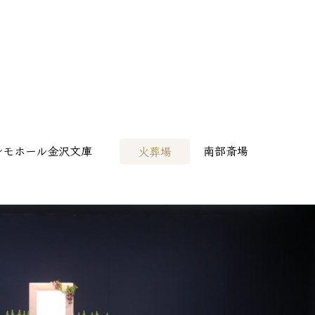
病院様へ
> その他会場
レモホール金沢文庫
南部斎場
火葬場