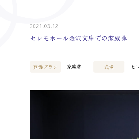
> 介護事業者・
> 士業の皆様へ
2021.03.12
セレモホール金沢文庫での家族葬
家族葬
セ
葬儀プラン
式場