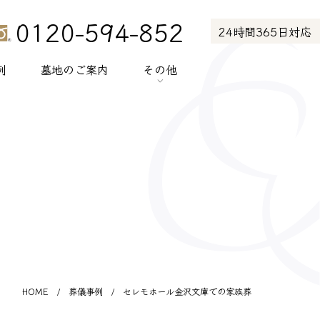
0120-594-852
24時間365日対応
例
墓地のご案内
その他
> お知らせ
> お客様の声
> メディア紹介
> プライバシーポリシー
> サイトポリシー
HOME
/
葬儀事例
/
セレモホール金沢文庫での家族葬