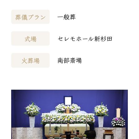
一般葬
葬儀プラン
セレモホール新杉田
式場
南部斎場
火葬場