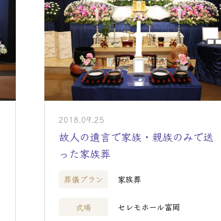
2018.09.25
故人の遺言で家族・親族のみで送
った家族葬
家族葬
葬儀プラン
セレモホール富岡
式場