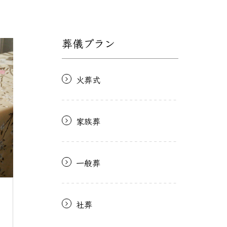
葬儀プラン
火葬式
家族葬
一般葬
社葬