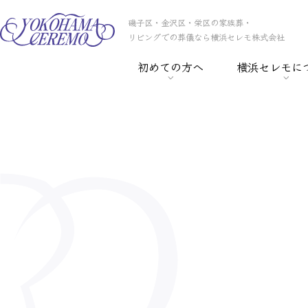
磯子区・金沢区・栄区の家族葬・
リビングでの葬儀なら横浜セレモ株式会社
初めての方へ
横浜セレモに
> 葬儀の基礎知識
> 横浜セレモの
> 事前相談
> スタッフ紹介
> セレモ倶楽部
> 会社概要
> 葬儀保険
> CSR
> 葬儀ローン
> 採用情報