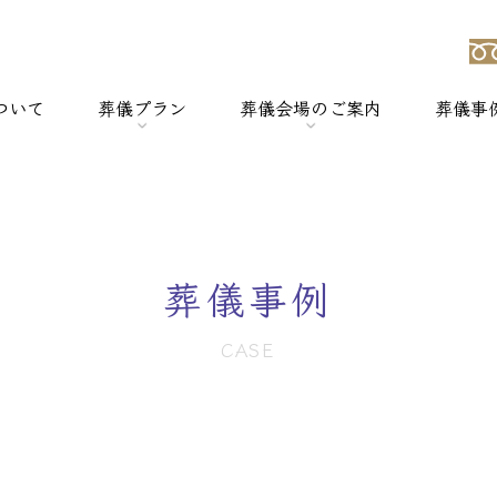
ついて
葬儀プラン
葬儀会場のご案内
葬儀事
強み
> 一般葬
> 横浜セレモのホールについて
> 家族葬
> セレモホール新杉田
葬儀事例
> 社葬
> セレモホール富岡
CASE
> 火葬式
> セレモホール金沢文庫
> オプションメニュー
> セレモホール上郷